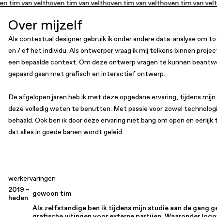
n tim van velthoven tim van velthoven tim van velthoven tim van velt
Over mijzelf
Als contextual designer gebruik ik onder andere data-analyse om to
en / of het individu. Als ontwerper vraag ik mij telkens binnen pro
een bepaalde context. Om deze ontwerp vragen te kunnen beantwoo
gepaard gaan met grafisch en interactief ontwerp.
De afgelopen jaren heb ik met deze opgedane ervaring, tijdens mijn
deze volledig weten te benutten. Met passie voor zowel technologie 
behaald. Ook ben ik door deze ervaring niet bang om open en eerlij
dat alles in goede banen wordt geleid.
werkervaringen
2019 –
gewoon tim
heden
Als zelfstandige ben ik tijdens mijn studie aan de gang
grafische uitingen voor externe partijen. Waaronder logo’