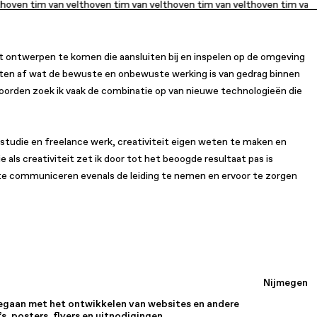
hoven tim van velthoven tim van velthoven tim van velthoven tim van 
t ontwerpen te komen die aansluiten bij en inspelen op de omgeving
jecten af wat de bewuste en onbewuste werking is van gedrag binnen
rden zoek ik vaak de combinatie op van nieuwe technologieën die
 studie en freelance werk, creativiteit eigen weten te maken en
als creativiteit zet ik door tot het beoogde resultaat pas is
k te communiceren evenals de leiding te nemen en ervoor te zorgen
Nijmegen
 gegaan met het ontwikkelen van websites en andere
s, posters, flyers en uitnodigingen.