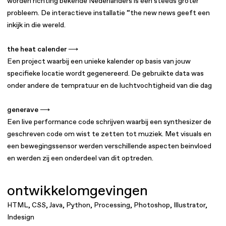
worden richting bekende Nederlanders is een steeds groter
probleem. De interactieve installatie “the new news geeft een
inkijk in die wereld.
the heat calender ⟶
Een project waarbij een unieke kalender op basis van jouw
specifieke locatie wordt gegenereerd. De gebruikte data was
onder andere de tempratuur en de luchtvochtigheid van die dag
generave ⟶
Een live performance code schrijven waarbij een synthesizer de
geschreven code om wist te zetten tot muziek. Met visuals en
een bewegingssensor werden verschillende aspecten beinvloed
en werden zij een onderdeel van dit optreden.
ontwikkelomgevingen
HTML, CSS, Java, Python, Processing, Photoshop, Illustrator,
Indesign