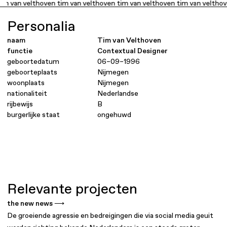
m van velthoven tim van velthoven tim van velthoven tim van velthove
Personalia
naam
Tim van Velthoven
functie
Contextual Designer
geboortedatum
06–09–1996
geboorteplaats
Nijmegen
woonplaats
Nijmegen
nationaliteit
Nederlandse
rijbewijs
B
burgerlijke staat
ongehuwd
Relevante projecten
the new news ⟶
De groeiende agressie en bedreigingen die via social media geuit